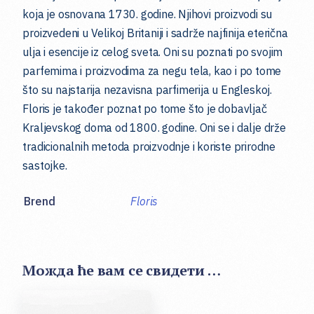
koja je osnovana 1730. godine. Njihovi proizvodi su
proizvedeni u Velikoj Britaniji i sadrže najfinija eterična
ulja i esencije iz celog sveta. Oni su poznati po svojim
parfemima i proizvodima za negu tela, kao i po tome
što su najstarija nezavisna parfimerija u Engleskoj.
Floris je također poznat po tome što je dobavljač
Kraljevskog doma od 1800. godine. Oni se i dalje drže
tradicionalnih metoda proizvodnje i koriste prirodne
sastojke.
Brend
Floris
Можда ће вам се свидети …