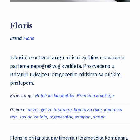
Floris
Brend:
Floris
Iskusite emotivnu snagu mirisa i vještine u stvaranju
parfema nepogrešivog kvaliteta. Proizvedeno u
Britaniji i uživajte u dragocenim mirisima sa etičkim
pristupom.
Категорије:
Hotelska kozmetika
,
Premium kolekcije
Ознаке:
dozer
,
gel za tusiranje
,
krema za ruke
,
krema za
telo
,
losion za telo
,
regenerator
,
sampon
,
sapun
Floris je britanska parfimerija i kozmetička kompanija