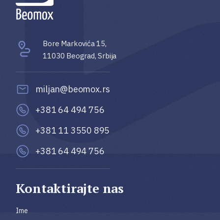
Bore Markovića 15,
11030 Beograd, Srbija
miljan@beomox.rs
+381 64 494 756
+381 11 3550 895
+381 64 494 756
Kontaktirajte nas
Ime