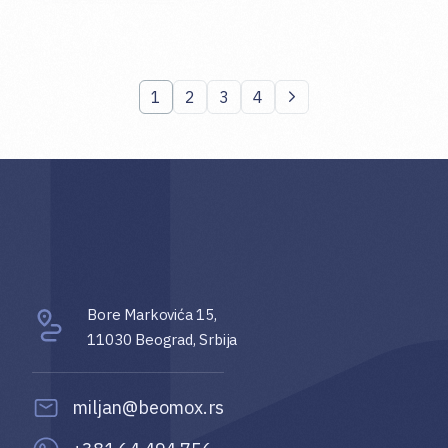
1
2
3
4
Bore Markovića 15,
11030 Beograd, Srbija
miljan@beomox.rs