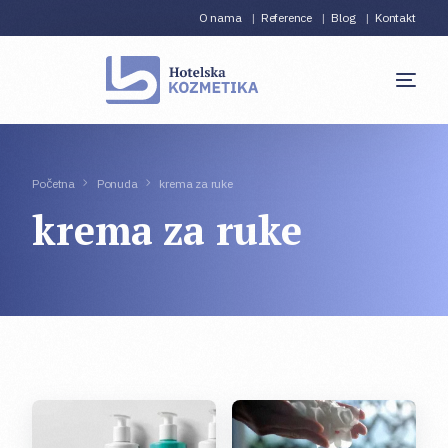
O nama
Reference
Blog
Kontakt
Početna
Ponuda
krema za ruke
krema za ruke