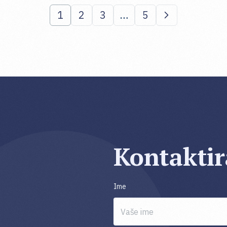
1
2
3
…
5
Kontaktir
Ime