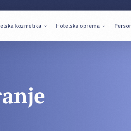
elska kozmetika
Hotelska oprema
Person
mium kolekcije
Sitni inventar
ndardne kolekcije
Ekskluzivni aksesoari
atori
ranje