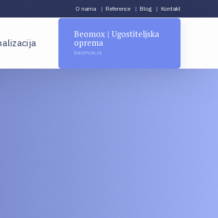
O nama
Reference
Blog
Kontakt
Beomox | Ugostiteljska
oprema
alizacija
beomox.rs