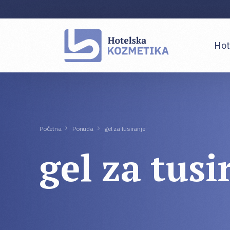
Hot
Pre
Sta
Početna
Ponuda
gel za tusiranje
Doz
gel za tusi