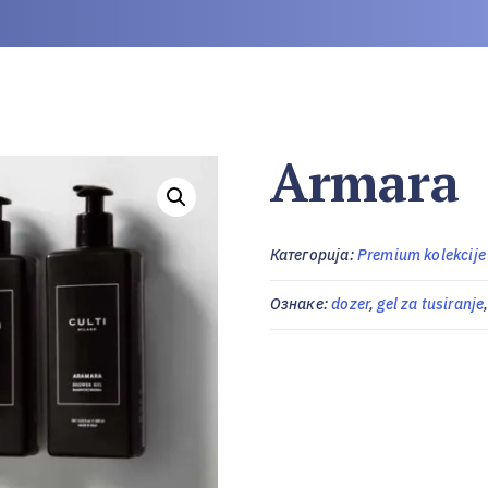
Armara
Категорија:
Premium kolekcije
Ознаке:
dozer
,
gel za tusiranje