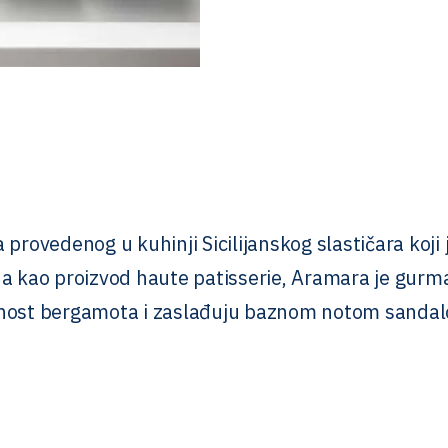
rovedenog u kuhinji Sicilijanskog slastičara koji je
 kao proizvod haute patisserie, Aramara je gurman
tesnost bergamota i zaslađuju baznom notom sandal