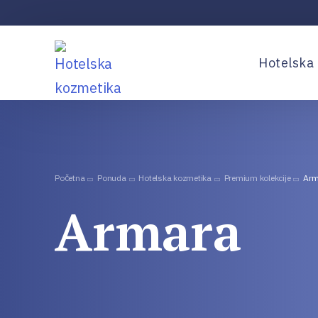
Hotelska
Premium k
Standardn
Početna
Ponuda
Hotelska kozmetika
Premium kolekcije
Arm
Dozatori
Armara