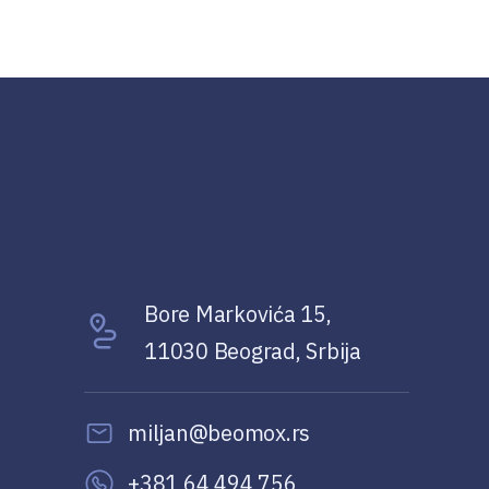
Bore Markovića 15,
11030 Beograd, Srbija
miljan@beomox.rs
+381 64 494 756