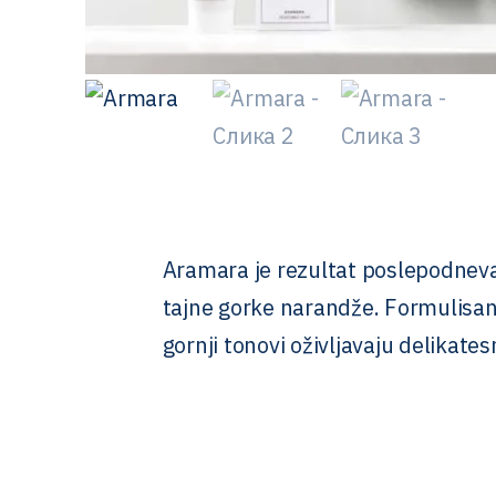
Aramara je rezultat poslepodneva p
tajne gorke narandže. Formulisana
gornji tonovi oživljavaju delika