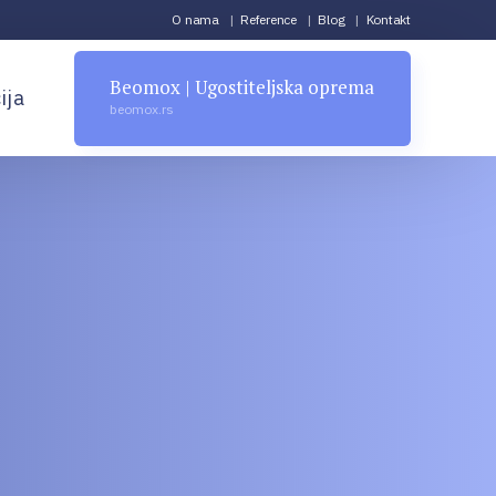
O nama
Reference
Blog
Kontakt
Beomox | Ugostiteljska oprema
ija
beomox.rs