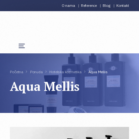
O nama
Reference
Blog
Kontakt
Početna
Ponuda
Hotelska kozmetika
Aqua Mellis
Aqua Mellis