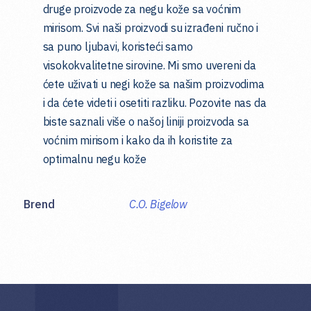
druge proizvode za negu kože sa voćnim
mirisom. Svi naši proizvodi su izrađeni ručno i
sa puno ljubavi, koristeći samo
visokokvalitetne sirovine. Mi smo uvereni da
ćete uživati u negi kože sa našim proizvodima
i da ćete videti i osetiti razliku. Pozovite nas da
biste saznali više o našoj liniji proizvoda sa
voćnim mirisom i kako da ih koristite za
optimalnu negu kože
Brend
C.O. Bigelow