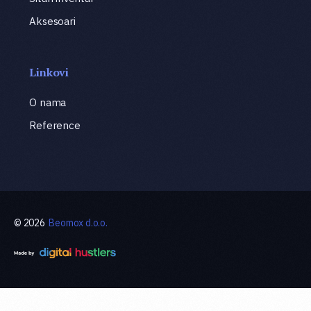
Aksesoari
Linkovi
O nama
Reference
© 2026
Beomox d.o.o.