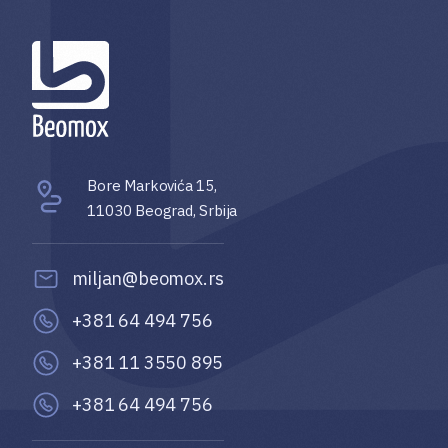
Bore Markovića 15,
11030 Beograd, Srbija
miljan@beomox.rs
+381 64 494 756
+381 11 3550 895
+381 64 494 756