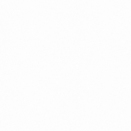
Beomox | Ugostiteljska oprema