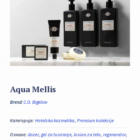
Aqua Mellis
Brend:
C.O. Bigelow
Категорије:
Hotelska kozmetika
,
Premium kolekcije
Ознаке:
dozer
,
gel za tusiranje
,
losion za telo
,
regenerator
,