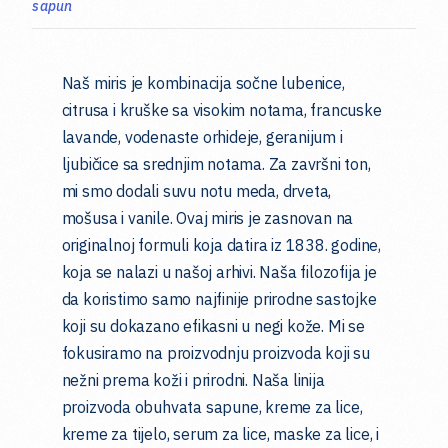
sapun
Naš miris je kombinacija sočne lubenice,
citrusa i kruške sa visokim notama, francuske
lavande, vodenaste orhideje, geranijum i
ljubičice sa srednjim notama. Za završni ton,
mi smo dodali suvu notu meda, drveta,
mošusa i vanile. Ovaj miris je zasnovan na
originalnoj formuli koja datira iz 1838. godine,
koja se nalazi u našoj arhivi. Naša filozofija je
da koristimo samo najfinije prirodne sastojke
koji su dokazano efikasni u negi kože. Mi se
fokusiramo na proizvodnju proizvoda koji su
nežni prema koži i prirodni. Naša linija
proizvoda obuhvata sapune, kreme za lice,
kreme za tijelo, serum za lice, maske za lice, i